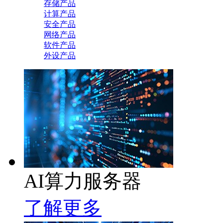
存储产品
计算产品
安全产品
网络产品
软件产品
外设产品
AI算力服务器
了解更多