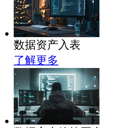
数据资产入表
了解更多