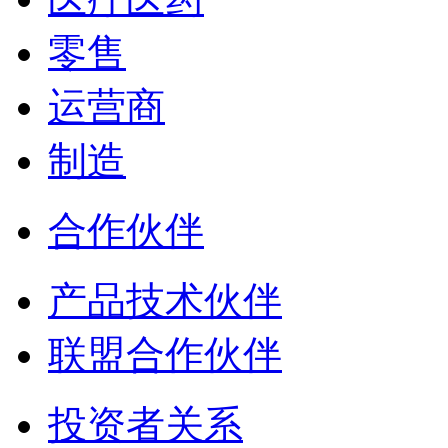
零售
运营商
制造
合作伙伴
产品技术伙伴
联盟合作伙伴
投资者关系