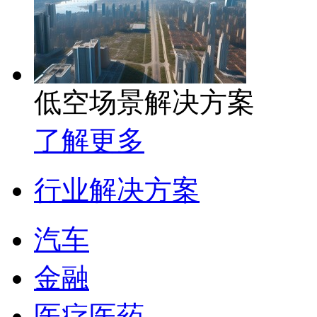
低空场景解决方案
了解更多
行业解决方案
汽车
金融
医疗医药