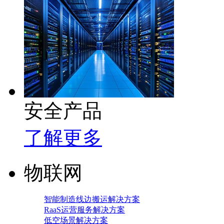
安全产品
了解更多
物联网
智能制造线边搬运解决方案
RaaS运营服务解决方案
低空场景解决方案