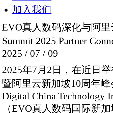
加入我们
EVO真人数码深化与阿里云国际
Summit 2025 Partner Con
2025 / 07 / 09
2025年7月2日，在
暨阿里云新加坡10周年峰会
Digital China Technology I
（EVO真人数码国际新