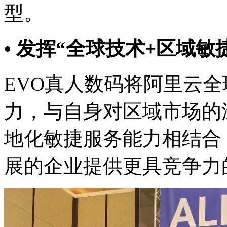
型。
• 发挥“全球技术+区域敏捷”
EVO真人数码将阿里云全
力，与自身对区域市场的
地化敏捷服务能力相结合
展的企业提供更具竞争力