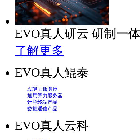
EVO真人研云 研制一
了解更多
EVO真人鲲泰
AI算力服务器
通用算力服务器
计算终端产品
数据通信产品
EVO真人云科