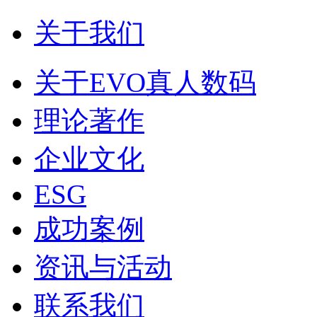
关于我们
关于EVO真人数码
理论著作
企业文化
ESG
成功案例
资讯与活动
联系我们