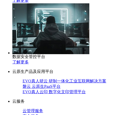
了解更多
数据安全管控平台
了解更多
云原生产品及应用平台
EVO真人研云 研制一体化工业互联网解决方案
磐云 云原生PaaS平台
EVO真人云印 数字化文印管理平台
云服务
云管理服务