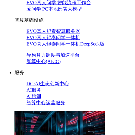
EVO真人问学 智能流程工作台
爱问学 PC本地部署大模型
智算基础设施
EVO真人鲲泰智算服务器
EVO真人鲲泰问学一体机
EVO真人鲲泰问学一体机DeepSeek版
异构算力调度与加速平台
智算中心(AICC)
服务
DC·AI生态创新中心
AI服务
AI培训
智算中心运营服务